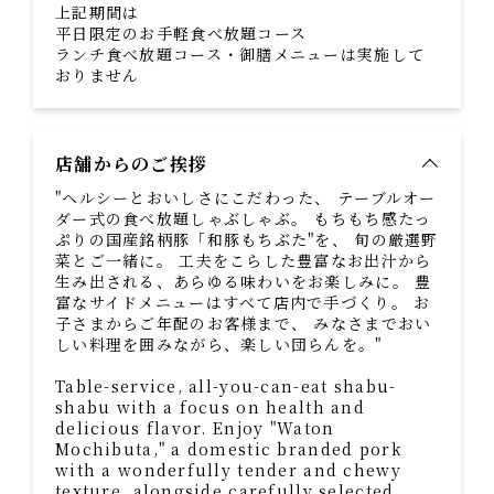
上記期間は
平日限定のお手軽食べ放題コース
ランチ食べ放題コース・御膳メニューは実施して
おりません
店舗からのご挨拶
"ヘルシーとおいしさにこだわった、 テーブルオー
ダー式の食べ放題しゃぶしゃぶ。 もちもち感たっ
ぷりの国産銘柄豚「和豚もちぶた"を、 旬の厳選野
菜とご一緒に。 工夫をこらした豊富なお出汁から
生み出される、あらゆる味わいをお楽しみに。 豊
富なサイドメニューはすべて店内で手づくり。 お
子さまからご年配のお客様まで、 みなさまでおい
しい料理を囲みながら、楽しい団らんを。"
Table-service, all-you-can-eat shabu-
shabu with a focus on health and
delicious flavor. Enjoy "Waton
Mochibuta," a domestic branded pork
with a wonderfully tender and chewy
texture, alongside carefully selected