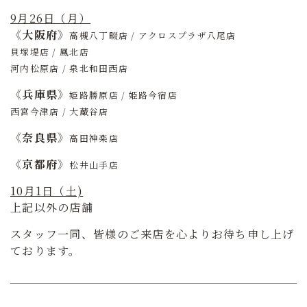
9月26日（月）
《大阪府》
高槻八丁畷店 / アクロスプラザ八尾店
貝塚堤店 / 鳳北店
河内松原店 / 泉北和田西店
《兵庫県》
姫路勝原店 / 姫路今宿店
西宮今津店 / 大蔵谷店
《奈良県》
高田神楽店
《京都府》
松井山手店
10月1日（土)
上記以外の店舗
スタッフ一同、皆様のご来店を心よりお待ち申し上げ
ております。