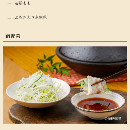
若鶏もも
よもぎ入り京生麩
鍋野菜