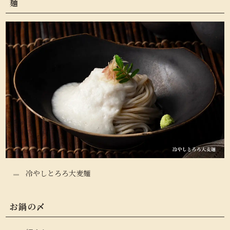
麺
冷やしとろろ大麦麺
お鍋の〆