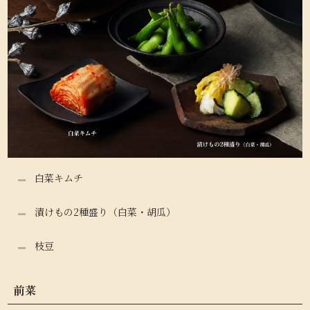
白菜キムチ
漬けもの2種盛り（白菜・胡瓜）
枝豆
前菜