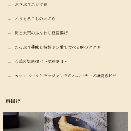
ぷりぷりエビマヨ
とうもろこしの天ぷら
筍と大葉のふんわり豆腐揚げ
たっぷり薬味と特製ポン酢で食べる鰹のタタキ
若鶏の塩唐揚げ
～塩麹使用～
カマンベールとモッツァレラのハニーチーズ薄焼きピザ
串揚げ