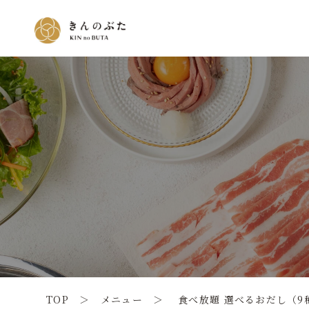
TOP ＞
メニュー
＞ 食べ放題 選べるおだし（9