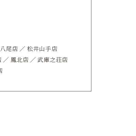
ザ八尾店
／
松井山手店
店
／
鳳北店
／
武庫之荘店
店