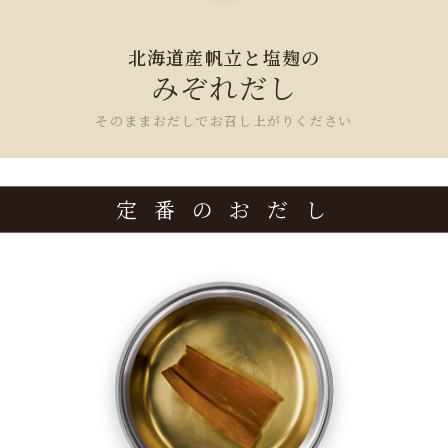
北海道産帆立と塩麹の
みぞれだし
そのままおだしでお召し上がりください
定 番 の お だ し