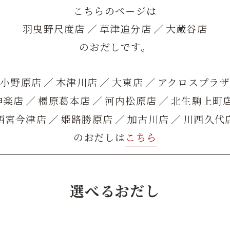
こちらのページは
羽曳野尺度店
／
草津追分店
／
大蔵谷店
のおだしです。
面小野原店
／
木津川店
／
大東店
／
アクロスプラ
神楽店
／
橿原葛本店
／
河内松原店
／
北生駒上町
西宮今津店
／
姫路勝原店
／
加古川店
／
川西久代
のおだしは
こちら
選べるおだし