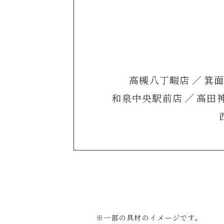
高槻八丁畷店
／
箕
和泉中央駅前店
／
高田
※一部の具材のイメージです。